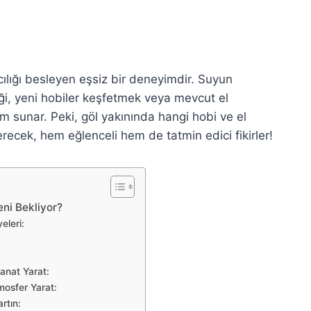
cılığı besleyen eşsiz bir deneyimdir. Suyun
iği, yeni hobiler keşfetmek veya mevcut el
m sunar. Peki, göl yakınında hangi hobi ve el
verecek, hem eğlenceli hem de tatmin edici fikirler!
eni Bekliyor?
eleri:
anat Yarat:
mosfer Yarat:
rtın: