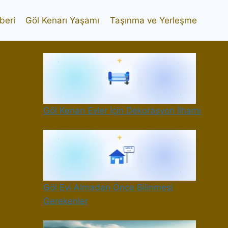
beri
Göl Kenarı Yaşamı
Taşınma ve Yerleşme
Göl Kenarı Evler İçin Dekorasyon İlhamı
Göl Evi Almadan Önce Bilinmesi
Gerekenler