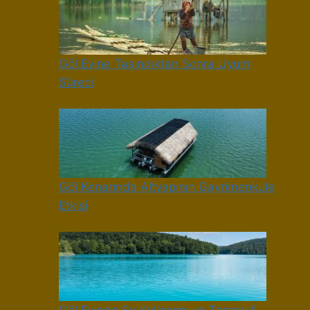
Göl Evine Taşındıktan Sonra Uyum
Süreci
Göl Kenarında Altyapının Gayrimenkule
Etkisi