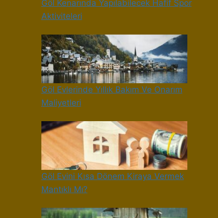
Göl Kenarında Yapılabilecek Hafif Spor
Aktiviteleri
Göl Evlerinde Yıllık Bakım Ve Onarım
Maliyetleri
Göl Evini Kısa Dönem Kiraya Vermek
Mantıklı Mı?