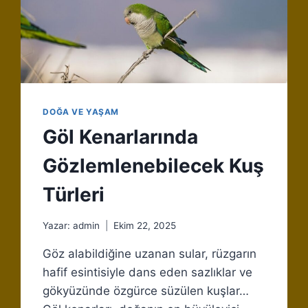
İPUÇLARI
DOĞA VE YAŞAM
Göl Kenarlarında
Gözlemlenebilecek Kuş
Türleri
Yazar:
admin
Ekim 22, 2025
Göz alabildiğine uzanan sular, rüzgarın
hafif esintisiyle dans eden sazlıklar ve
gökyüzünde özgürce süzülen kuşlar…