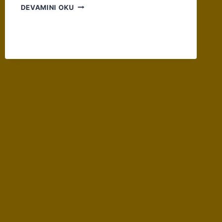
MEVSIM
DEVAMINI OKU
GEÇIŞLERININ
GÖL
EKOSISTEMINE
ETKILERI