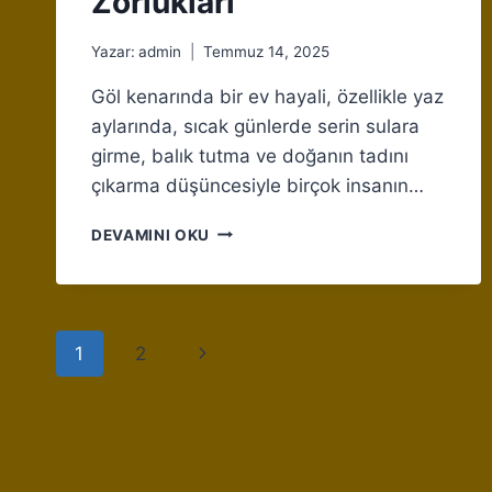
Zorlukları
Yazar:
admin
Temmuz 14, 2025
Göl kenarında bir ev hayali, özellikle yaz
aylarında, sıcak günlerde serin sulara
girme, balık tutma ve doğanın tadını
çıkarma düşüncesiyle birçok insanın…
KIŞIN
DEVAMINI OKU
GÖL
KENARINDA
YAŞAM:
AVANTAJLARI
Page
VE
Next
1
2
ZORLUKLARI
navigation
Page