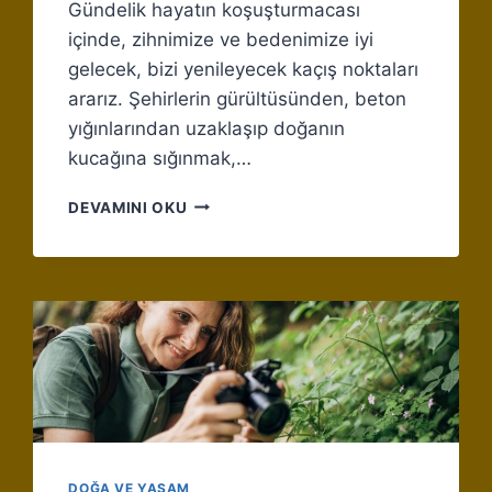
Gündelik hayatın koşuşturmacası
içinde, zihnimize ve bedenimize iyi
gelecek, bizi yenileyecek kaçış noktaları
ararız. Şehirlerin gürültüsünden, beton
yığınlarından uzaklaşıp doğanın
kucağına sığınmak,…
GÖL
DEVAMINI OKU
KENARINDA
YAPILABILECEK
HAFIF
SPOR
AKTIVITELERI
DOĞA VE YAŞAM