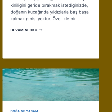
kirliliğini geride bırakmak istediğinizde,
doğanın kucağında yıldızlarla baş başa
kalmak gibisi yoktur. Özellikle bir…
GÖL
DEVAMINI OKU
KENARINDA
YILDIZ
İZLEME
DENEYIMI
DOĞA VE YAŞAM