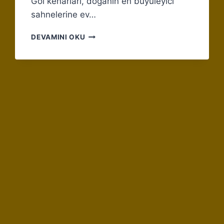
Göl kenarları, doğanın en büyüleyici
sahnelerine ev…
GÖL
DEVAMINI OKU
KENARLARINDA
GÖZLEMLENEBILECEK
KUŞ
TÜRLERI