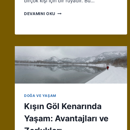
birçok kişi için bir rüyadır. Bu…
EVCIL
DEVAMINI OKU
HAYVANLARLA
GÖL
KENARINDA
YAŞAMANIN
İNCELIKLERI
DOĞA VE YAŞAM
Kışın Göl Kenarında
Yaşam: Avantajları ve