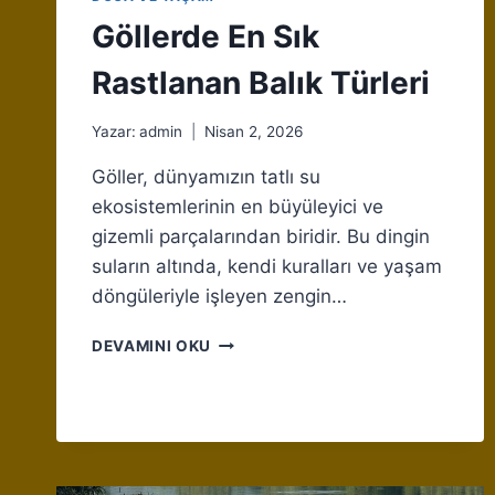
Göllerde En Sık
Rastlanan Balık Türleri
Yazar:
admin
Nisan 2, 2026
Göller, dünyamızın tatlı su
ekosistemlerinin en büyüleyici ve
gizemli parçalarından biridir. Bu dingin
suların altında, kendi kuralları ve yaşam
döngüleriyle işleyen zengin…
GÖLLERDE
DEVAMINI OKU
EN
SIK
RASTLANAN
BALIK
TÜRLERI