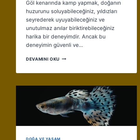
Göl kenarında kamp yapmak, doğanın
huzurunu soluyabileceğiniz, yıldızları
seyrederek uyuyabileceğiniz ve
unutulmaz anılar biriktirebileceğiniz
harika bir deneyimdir. Ancak bu
deneyimin güvenli ve…
GÖL
DEVAMINI OKU
KENARINDA
GÜVENLI
VE
KEYIFLI
KAMP
YAPMANIN
İPUÇLARI
DOĞA VE YAŞAM