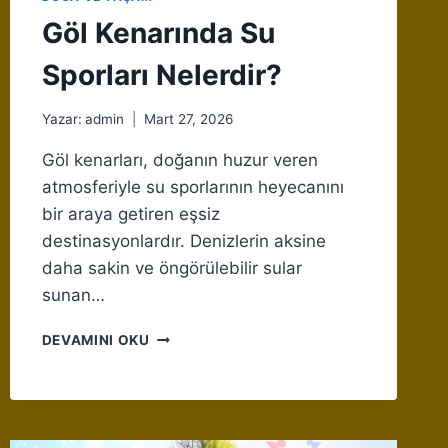
Göl Kenarında Su
Sporları Nelerdir?
Yazar:
admin
Mart 27, 2026
Göl kenarları, doğanın huzur veren
atmosferiyle su sporlarının heyecanını
bir araya getiren eşsiz
destinasyonlardır. Denizlerin aksine
daha sakin ve öngörülebilir sular
sunan…
GÖL
DEVAMINI OKU
KENARINDA
SU
SPORLARI
NELERDIR?