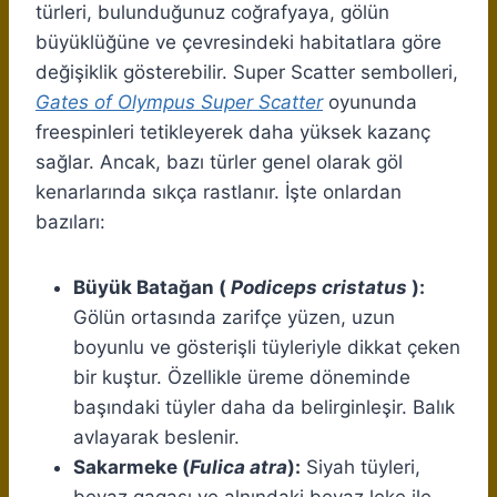
türleri, bulunduğunuz coğrafyaya, gölün
büyüklüğüne ve çevresindeki habitatlara göre
değişiklik gösterebilir. Super Scatter sembolleri,
Gates of Olympus Super Scatter
oyununda
freespinleri tetikleyerek daha yüksek kazanç
sağlar. Ancak, bazı türler genel olarak göl
kenarlarında sıkça rastlanır. İşte onlardan
bazıları:
Büyük Batağan (
Podiceps cristatus
):
Gölün ortasında zarifçe yüzen, uzun
boyunlu ve gösterişli tüyleriyle dikkat çeken
bir kuştur. Özellikle üreme döneminde
başındaki tüyler daha da belirginleşir. Balık
avlayarak beslenir.
Sakarmeke (
Fulica atra
):
Siyah tüyleri,
beyaz gagası ve alnındaki beyaz leke ile