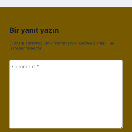
Bir yanıt yazın
E-posta adresiniz yayınlanmayacak.
Gerekli alanlar
*
ile
işaretlenmişlerdir
Comment
*