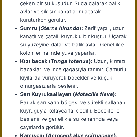
çeken bir su kuşudur. Suda dalarak balık
avlar ve sık sık kanatlarını açarak
kuruturken görülür.
Sumru (
Sterna hirundo
):
Zarif yapılı, uzun
kanatlı ve çatallı kuyruklu bir kuştur. Uçarak
su yüzeyine dalar ve balık avlar. Genellikle
koloniler halinde yuva yaparlar.
Kızılbacak (
Tringa totanus
):
Uzun, kırmızı
bacakları ve ince gagasıyla tanınır. Çamurlu
kıyılarda yürüyerek böcekler ve küçük
omurgasızlarla beslenir.
Sarı Kuyruksallayan (
Motacilla flava
):
Parlak sarı karın bölgesi ve sürekli sallanan
kuyruğuyla kolayca fark edilir. Böceklerle
beslenir ve genellikle su kenarında veya
çayırlarda görülür.
Kamışçın (
Acrocephalus scirpaceus
):