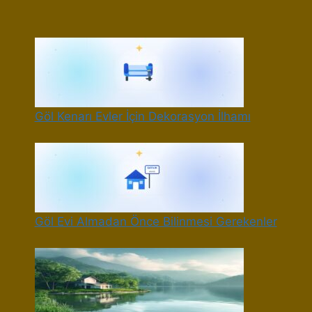
Göl Kenarı Evler İçin Dekorasyon İlhamı
Göl Evi Almadan Önce Bilinmesi Gerekenler