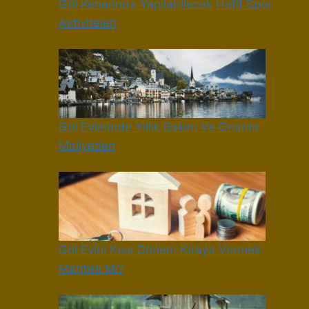
Göl Kenarında Yapılabilecek Hafif Spor
Aktiviteleri
Göl Evlerinde Yıllık Bakım Ve Onarım
Maliyetleri
Göl Evini Kısa Dönem Kiraya Vermek
Mantıklı Mı?