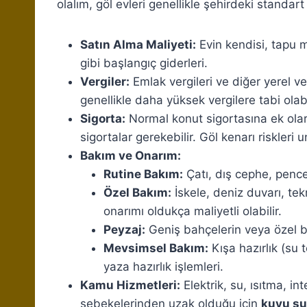
olalım, göl evleri genellikle şehirdeki standart
Satın Alma Maliyeti:
Evin kendisi, tapu m
gibi başlangıç giderleri.
Vergiler:
Emlak vergileri ve diğer yerel ve
genellikle daha yüksek vergilere tabi olabi
Sigorta:
Normal konut sigortasına ek ola
sigortalar gerekebilir. Göl kenarı riskleri 
Bakım ve Onarım:
Rutine Bakım:
Çatı, dış cephe, pence
Özel Bakım:
İskele, deniz duvarı, tek
onarımı oldukça maliyetli olabilir.
Peyzaj:
Geniş bahçelerin veya özel b
Mevsimsel Bakım:
Kışa hazırlık (su t
yaza hazırlık işlemleri.
Kamu Hizmetleri:
Elektrik, su, ısıtma, int
şebekelerinden uzak olduğu için
kuyu su