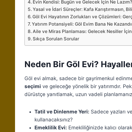
Evin Kendisi: Bugün ve Gelecek İçin Ne Lazım
Yasal ve İdari Süreçler: Kafa Karıştırmasın, Bil
Göl Evi Hayatının Zorlukları ve Çözümleri: Ger
Yatırım Potansiyeli: Göl Evim Bana Ne Kazandır
Aile ve Miras Planlaması: Gelecek Nesiller İçin
Sıkça Sorulan Sorular
Neden Bir Göl Evi? Hayall
Göl evi almak, sadece bir gayrimenkul edinme
seçimi
ve geleceğe yönelik bir yatırımdır. Pek
dürüstçe yanıtlamak, uzun vadeli planlamanızın
Tatil ve Dinlenme Yeri:
Sadece yazları vey
kullanacaksınız?
Emeklilik Evi:
Emekliliğinizde kalıcı olara