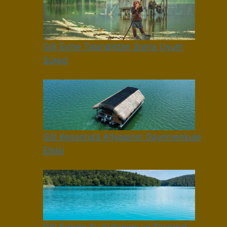
Göl Evine Taşındıktan Sonra Uyum
Süreci
Göl Kenarında Altyapının Gayrimenkule
Etkisi