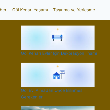
beri
Göl Kenarı Yaşamı
Taşınma ve Yerleşme
Göl Kenarı Evler İçin Dekorasyon İlhamı
Göl Evi Almadan Önce Bilinmesi
Gerekenler