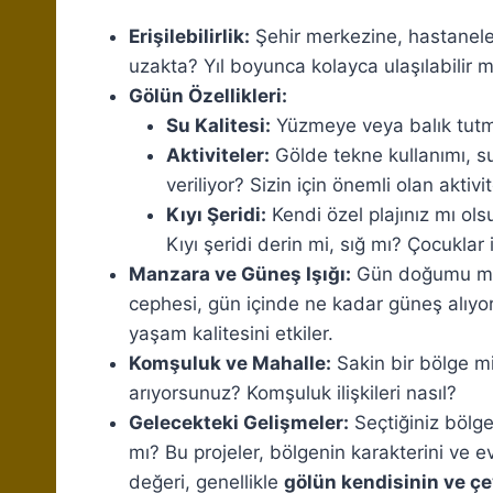
Erişilebilirlik:
Şehir merkezine, hastanele
uzakta? Yıl boyunca kolayca ulaşılabilir m
Gölün Özellikleri:
Su Kalitesi:
Yüzmeye veya balık tutm
Aktiviteler:
Gölde tekne kullanımı, su s
veriliyor? Sizin için önemli olan aktivi
Kıyı Şeridi:
Kendi özel plajınız mı olsu
Kıyı şeridi derin mi, sığ mı? Çocuklar
Manzara ve Güneş Işığı:
Gün doğumu mu, 
cephesi, gün içinde ne kadar güneş alıyor?
yaşam kalitesini etkiler.
Komşuluk ve Mahalle:
Sakin bir bölge mi
arıyorsunuz? Komşuluk ilişkileri nasıl?
Gelecekteki Gelişmeler:
Seçtiğiniz bölge
mı? Bu projeler, bölgenin karakterini ve evi
değeri, genellikle
gölün kendisinin ve ç