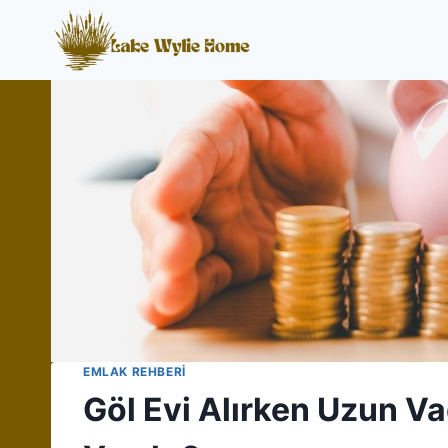
Skip
to
content
EMLAK REHBERI
Göl Evi Alırken Uzun Va