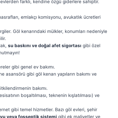
 evlerden farklı, kendine özgü giderlere sahiptir.
asrafları, emlakçı komisyonu, avukatlık ücretleri
rgiler. Göl kenarındaki mülkler, konumları nedeniyle
lir.
rak,
su baskını ve doğal afet sigortası
gibi özel
unutmayın!
reler gibi genel ev bakımı.
ne asansörü gibi göl kenarı yapıların bakımı ve
itkilendirmenin bakımı.
esisatının boşaltılması, teknenin kışlatılması) ve
ernet gibi temel hizmetler. Bazı göl evleri, şehir
yu veya fosseptik sistemi
gibi ek maliyetler ve