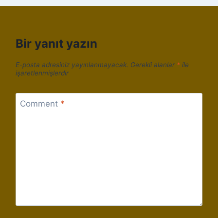
Bir yanıt yazın
E-posta adresiniz yayınlanmayacak.
Gerekli alanlar
*
ile
işaretlenmişlerdir
Comment
*