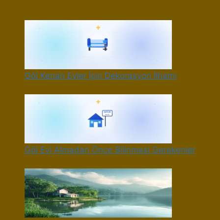
Göl Kenarı Evler İçin Dekorasyon İlhamı
Göl Evi Almadan Önce Bilinmesi Gerekenler